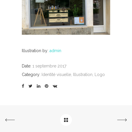
FLO D’UN D’HAIR
Carte et fa
Identité visuelle
|
Illustration
|
Logo
Illustration by:
admin
Date:
1 septembre 2017
Category:
Identité visuelle, Illustration, Logo