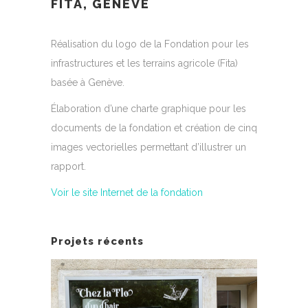
FITA, GENÈVE
Réalisation du logo de la Fondation pour les
infrastructures et les terrains agricole (Fita)
basée à Genève.
Élaboration d’une charte graphique pour les
documents de la fondation et création de cinq
images vectorielles permettant d’illustrer un
rapport.
Voir le site Internet de la fondation
Projets récents
AUTOCOLLANTS DE VITRINE
E HER
MENU
POUR LE SALON CHEZ LA