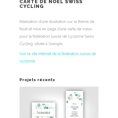
CARTE DE NOËL SWISS
CYCLING
Réalisation d’une illustration sur le thème de
Noël et mise en page d’une carte de vœux
pour la fédération suisse de cyclisme Swiss
Cycling, située à Granges.
Voir le site internet de la fédération suisse de
cyclisme
Projets récents
ITRINE
ID
MENU ET NOM DE TABLE
EZ LA
CABI
POUR MARIAGE
R