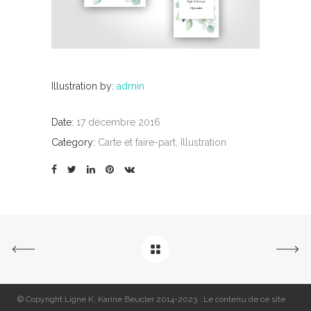
Carte et faire-part
|
Design
|
Identité visuelle
Logo
Design
|
I
Illustration by:
admin
Date:
17 décembre 2016
Category:
Carte et faire-part, Illustration
© Copyright Ligne K, Karine Beucler 2014-2023 : Le contenu de ce site