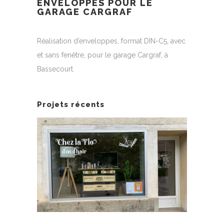
ENVELOPPES POUR LE
GARAGE CARGRAF
Réalisation d’enveloppes, format DIN-C5, avec
et sans fenêtre, pour le garage Cargraf, à
Bassecourt.
Projets récents
AUTOCOLLANTS DE VITRINE
E HER
MENU
POUR LE SALON CHEZ LA
FLO D’UN D’HAIR
Carte et fa
Identité visuelle
|
Illustration
|
Logo