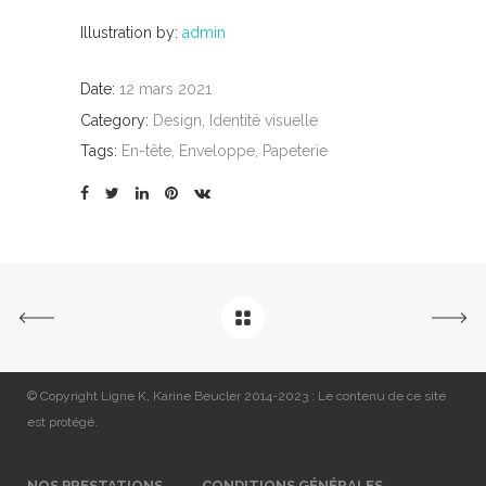
Illustration by:
admin
Date:
12 mars 2021
Category:
Design, Identité visuelle
Tags:
En-tête, Enveloppe, Papeterie
© Copyright Ligne K, Karine Beucler 2014-2023 : Le contenu de ce site
est protégé.
NOS PRESTATIONS
CONDITIONS GÉNÉRALES