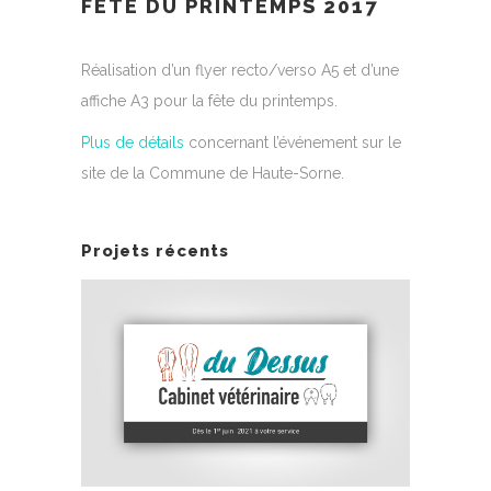
FÊTE DU PRINTEMPS 2017
Réalisation d’un flyer recto/verso A5 et d’une
affiche A3 pour la fête du printemps.
Plus de détails
concernant l’événement sur le
site de la Commune de Haute-Sorne.
Projets récents
ITRINE
IDENTITÉ VISUELLE
BON D
EZ LA
CABINET VÉTÉRINAIRE DU
R
DESSUS
Desig
Logo
Design
|
Identité visuelle
|
Illustration
|
Logo