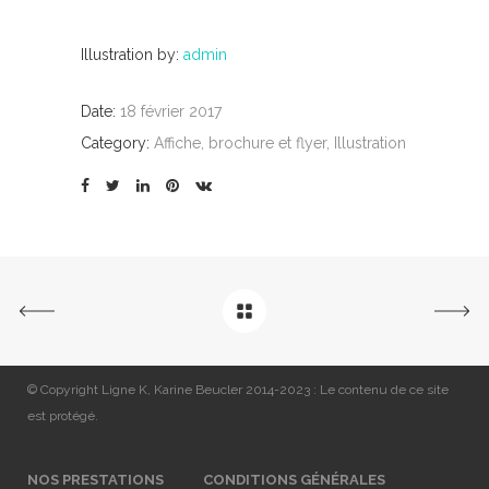
Illustration by:
admin
Date:
18 février 2017
Category:
Affiche, brochure et flyer, Illustration
© Copyright Ligne K, Karine Beucler 2014-2023 : Le contenu de ce site
est protégé.
NOS PRESTATIONS
CONDITIONS GÉNÉRALES