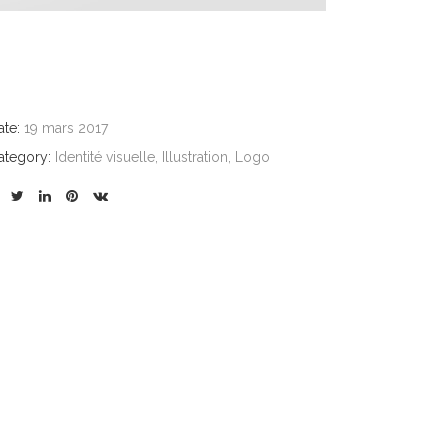
ate:
19 mars 2017
ategory:
Identité visuelle, Illustration, Logo
ENVELOPPES POUR L
LOGO L-DÉCORS
GARAGE CARGRAF
Design
|
Identité visuelle
|
Logo
Design
|
Identité visuelle