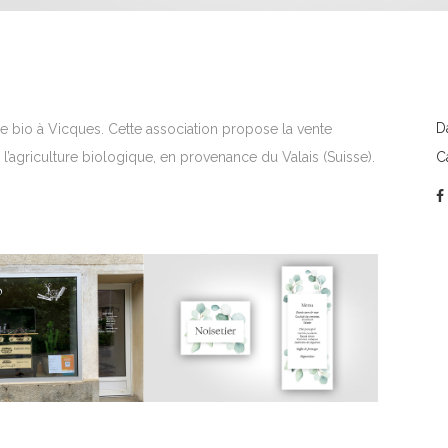
D
e bio à Vicques. Cette association propose la vente
C
 l’agriculture biologique, en provenance du Valais (Suisse).
IDENTITÉ VISUELLE
MENU ET NOM DE
CABINET
BLE POUR MARIAGE
VÉTÉRINAIRE DU
DESSUS
Carte et faire-part
|
Design
|
Identité visuelle
Design
|
Identité visuelle
|
Illustration
|
Logo