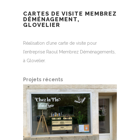
CARTES DE VISITE MEMBREZ
DÉMÉNAGEMENT,
GLOVELIER
Réalisation d’une carte de visite pour
l’entreprise Raoul Membrez Déménagements,
à Glovelier.
Projets récents
AUTOCOLLANTS DE VITRINE
E HER
MENU
POUR LE SALON CHEZ LA
FLO D’UN D’HAIR
Carte et fa
Identité visuelle
|
Illustration
|
Logo