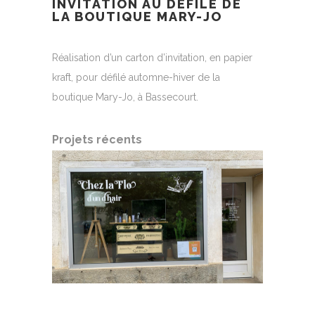
INVITATION AU DÉFILÉ DE
LA BOUTIQUE MARY-JO
Réalisation d’un carton d’invitation, en papier
kraft, pour défilé automne-hiver de la
boutique Mary-Jo, à Bassecourt.
Projets récents
AUTOCOLLANTS DE VITRINE
E HER
MENU
POUR LE SALON CHEZ LA
FLO D’UN D’HAIR
Carte et fa
Identité visuelle
|
Illustration
|
Logo