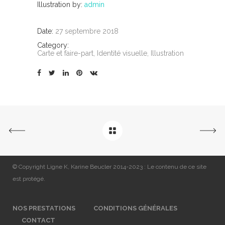
Illustration by:
admin
Date:
27 septembre 2018
Category:
Carte et faire-part, Identité visuelle, Illustration
© Copyright Ligne K, Karine Beucler 2014-2023 : Le contenu de ce site
est protégé.
NOS PRESTATIONS
CONDITIONS GÉNÉRALES
CONTACT